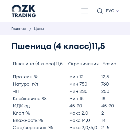
РУС
Главная
Цены
Пшеница (4 класс)11,5
Пшеница (4 класс) 11,5
Ограничения
Базис
Протеин %
мин 12
12,5
Натура г/л
мин 750
760
ЧП
мин 230
250
Клейковина %
мин 18
18
ИДК ед
45-90
45-90
Клоп %
макс 2,0
2
Влажность %
макс 14,0
14
Сор/зерновая %
макс 2,0/5,0
2 -5