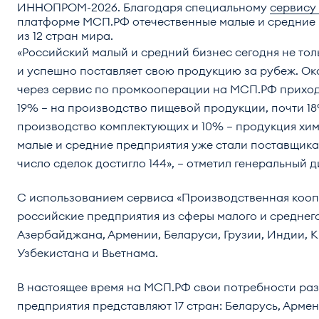
ИННОПРОМ-2026. Благодаря специальному
сервису
платформе МСП.РФ отечественные малые и средние 
из 12 стран мира.
«Российский малый и средний бизнес сегодня не тол
и успешно поставляет свою продукцию за рубеж. Ок
через сервис по промкооперации на МСП.РФ приходи
19% – на производство пищевой продукции, почти 1
производство комплектующих и 10% – продукция хи
малые и средние предприятия уже стали поставщикам
число сделок достигло 144», – отметил генеральны
С использованием сервиса «Производственная коо
российские предприятия из сферы малого и среднег
Азербайджана, Армении, Беларуси, Грузии, Индии, К
Узбекистана и Вьетнама.
В настоящее время на МСП.РФ свои потребности раз
предприятия представляют 17 стран: Беларусь, Арме